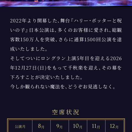
2022年より開幕した、舞台『ハリー・ポッターと呪
いの子』日本公演は、多くのお客様に愛され、総観
客数150万人を突破、さらに通算1500回公演を達
成いたしました。
そしてついにロングラン上演5年目を迎える2026
年12月27日(日)をもって千秋楽を迎え、その幕を
下ろすことが決定いたしました。
今しか観られない魔法を、どうぞお見逃しなく。
空席状況
8
9
10
11
12
公演月
月
月
月
月
月