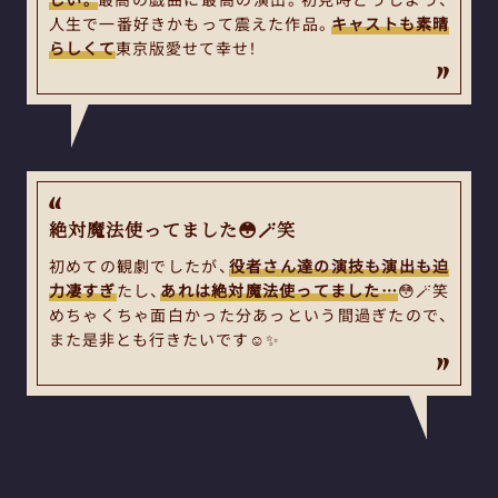
人生で一番好きかもって震えた作品。
キャストも素晴
らしくて
東京版愛せて幸せ！
絶対魔法使ってました😳🪄笑
初めての観劇でしたが、
役者さん達の演技も演出も迫
力凄すぎ
たし、
あれは絶対魔法使ってました…
😳🪄笑
めちゃくちゃ面白かった分あっという間過ぎたので、
また是非とも行きたいです☺️✨