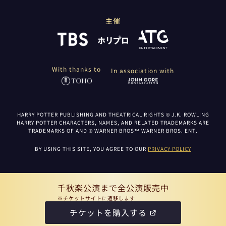
主催
With thanks to
In association with
HARRY POTTER PUBLISHING AND THEATRICAL RIGHTS © J.K. ROWLING
HARRY POTTER CHARACTERS, NAMES, AND RELATED TRADEMARKS ARE
TRADEMARKS OF AND © WARNER BROS™ WARNER BROS. ENT.
BY USING THIS SITE, YOU AGREE TO OUR
PRIVACY POLICY
千秋楽公演まで全公演販売中
※チケットサイトに遷移します
チケットを購入する